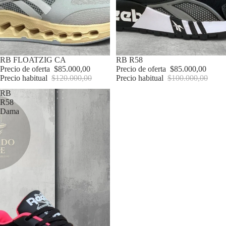
Oferta
RB FLOATZIG CA
Oferta
RB R58
Precio de oferta
$85.000,00
Precio de oferta
$85.000,00
Precio habitual
$120.000,00
Precio habitual
$100.000,00
RB
R58
Dama