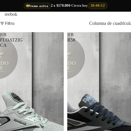
2 x $170.000
•
Cierra hoy
10:40:12
Promo activa
reebok
Filtro
Columna de cuadrícul
RB
RB
FLOATZIG
R58
CA