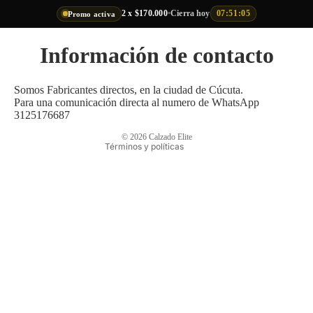
2 x $170.000
•
Cierra hoy
07:51:05
Promo activa
Información de contacto
Política de privacidad
Política de reembolso
Somos Fabricantes directos, en la ciudad de Cúcuta.
Para una comunicación directa al numero de WhatsApp
Política de envío
3125176687
Información de contacto
© 2026
Calzado Elite
Términos y políticas