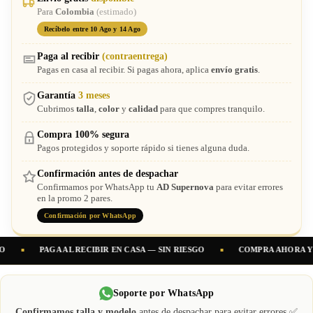
Para
Colombia
(estimado)
Recíbelo entre 10 Ago y 14 Ago
Paga al recibir
(contraentrega)
Pagas en casa al recibir. Si pagas ahora, aplica
envío gratis
.
Garantía
3 meses
Cubrimos
talla
,
color
y
calidad
para que compres tranquilo.
Compra 100% segura
Pagos protegidos y soporte rápido si tienes alguna duda.
Confirmación antes de despachar
Confirmamos por WhatsApp tu
AD Supernova
para evitar errores
en la promo 2 pares.
Confirmación por WhatsApp
GA AL RECIBIR EN CASA — SIN RIESGO
COMPRA AHORA Y OBTÉN
ENV
Soporte por WhatsApp
Confirmamos talla y modelo
antes de despachar para evitar errores ✅