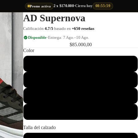
2 x $170.000
•
Cierra hoy
08:55:58
Promo activa
AD Supernova
Calificación
4.7/5
basado en
+650 reseñas
Disponible
•
Entrega:
7 Ago.–10 Ago.
$85.000,00
Color
Blanco Naranja
Negro Rojo
Negro Blanco
Negro Verde
Talla del calzado