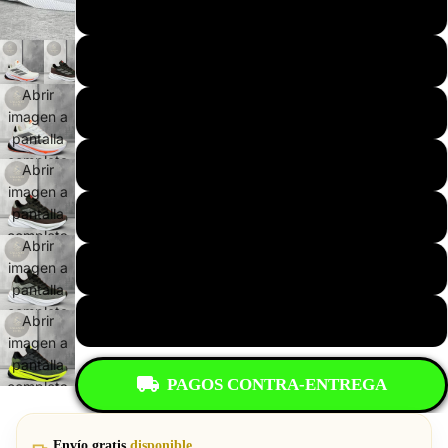
37
38
Abrir
39
imagen a
pantalla
completa
40
Abrir
imagen a
pantalla
41
completa
Abrir
imagen a
42
pantalla
completa
43
Abrir
imagen a
pantalla
PAGOS CONTRA-ENTREGA
completa
Envío gratis
disponible