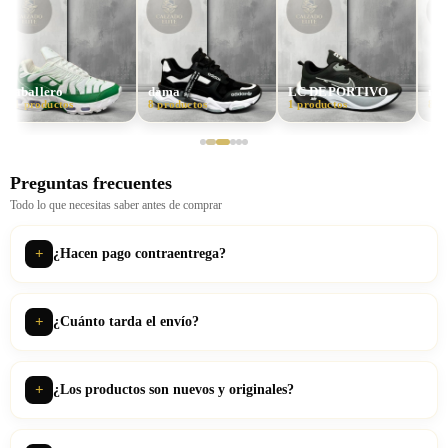
dama
LC DEPORTIVO
nike
8 productos
1 productos
8 productos
Preguntas frecuentes
Todo lo que necesitas saber antes de comprar
+
¿Hacen pago contraentrega?
Sí. Puedes pagar en efectivo al recibir en gran parte del país. El
mensajero te entrega el pedido y allí mismo pagas. Sin riesgo, sin
+
¿Cuánto tarda el envío?
adelantos.
En promedio 3–5 días hábiles a ciudades principales. A poblaciones
alejadas puede tardar un poco más. Te compartimos guía de
+
¿Los productos son nuevos y originales?
seguimiento para que puedas rastrear tu pedido.
Sí. Todos nuestros productos son nuevos, con garantía de 3 meses por
defectos de fabricación.