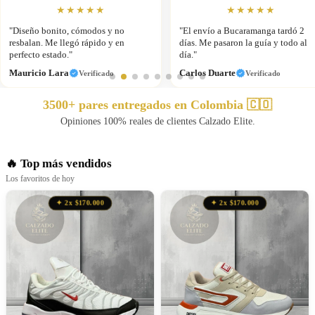
★★★★★
★★★★★
"El envío a Bucaramanga tardó 2
"Los uso para entrenar y salir. La
días. Me pasaron la guía y todo al
suela agarra bien y no calienta el
día."
pie."
Carlos Duarte
Sebastián Valdés
Verificado
Verificado
3500+
pares entregados en Colombia 🇨🇴
Opiniones 100% reales de clientes Calzado Elite.
🔥 Top más vendidos
Los favoritos de hoy
✦ 2x $170.000
✦ 2x $170.000